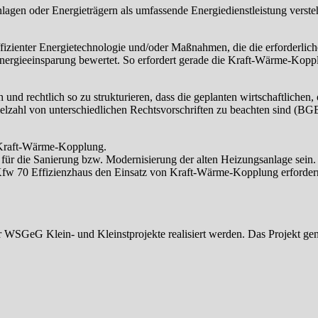
agen oder Energieträgern als umfassende Energiedienstleistung verstehe
zienter Energietechnologie und/oder Maßnahmen, die die erforderlichen
renergieeinsparung bewertet. So erfordert gerade die Kraft-Wärme-Ko
und rechtlich so zu strukturieren, dass die geplanten wirtschaftlichen,
ne Vielzahl von unterschiedlichen Rechtsvorschriften zu beachten 
n Kraft-Wärme-Kopplung.
für die Sanierung bzw. Modernisierung der alten Heizungsanlage sein.
 70 Effizienzhaus den Einsatz von Kraft-Wärme-Kopplung erfordern
WSGeG Klein- und Kleinstprojekte realisiert werden. Das Projekt genie