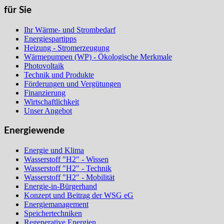
für Sie
Ihr Wärme- und Strombedarf
Energiespartipps
Heizung - Stromerzeugung
Wärmepumpen (WP) - Ökologische Merkmale
Photovoltaik
Technik und Produkte
Förderungen und Vergütungen
Finanzierung
Wirtschaftlichkeit
Unser Angebot
Energiewende
Energie und Klima
Wasserstoff "H2" - Wissen
Wasserstoff "H2" - Technik
Wasserstoff "H2" - Mobilität
Energie-in-Bürgerhand
Konzept und Beitrag der WSG eG
Energiemanagement
Speichertechniken
Regenerative Energien