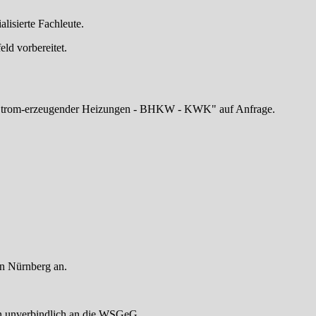
alisierte Fachleute.
eld vorbereitet.
 "Strom-erzeugender Heizungen - BHKW - KWK" auf Anfrage.
n Nürnberg an.
en unverbindlich an die WSGeG.