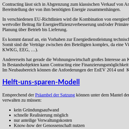
Contracting lässt sich in Abgrenzung zum klassischen Verkauf von Anl
Bereitstellung der von ihm benötigten Energie zusammenhängen.
In verschiedenen EU-Richtlinien wird die Kombination von energieeffi
wertvoller Beitrag für Energieeffizienzverbesserung und/oder Primä
Planung über Betrieb bis Lieferung.
Es kommt darauf an, ein Vorhaben zur Energiedienstleistung technisch 
Somit sind die Verträge zwischen den Beteiligten komplex, da ei
KWKG, EEG, …).
Andererseits hat gerade die Wohnungswirtschaft großes Interesse a
In Bestandsobjekten kann Contracting eine Finanzierungsmöglichkeit 
Im Neubaubereich können die Anforderungen der EnEV 2014 und Kfw
Helft-uns-sparen-Modell
Entsprechend der
Präambel der Satzung
können unter dem Mantel der 
verwalten zu müssen:
kein Gründungsaufwand
schnelle Realisierung möglich
nur anteilige Verwaltungskosten
Know-how der Genossenschaft nutzen