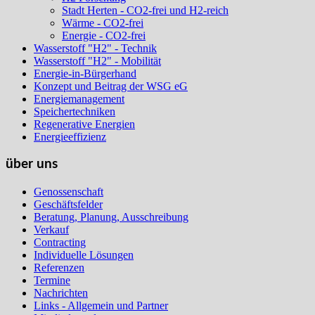
Stadt Herten - CO2-frei und H2-reich
Wärme - CO2-frei
Energie - CO2-frei
Wasserstoff "H2" - Technik
Wasserstoff "H2" - Mobilität
Energie-in-Bürgerhand
Konzept und Beitrag der WSG eG
Energiemanagement
Speichertechniken
Regenerative Energien
Energieeffizienz
über uns
Genossenschaft
Geschäftsfelder
Beratung, Planung, Ausschreibung
Verkauf
Contracting
Individuelle Lösungen
Referenzen
Termine
Nachrichten
Links - Allgemein und Partner