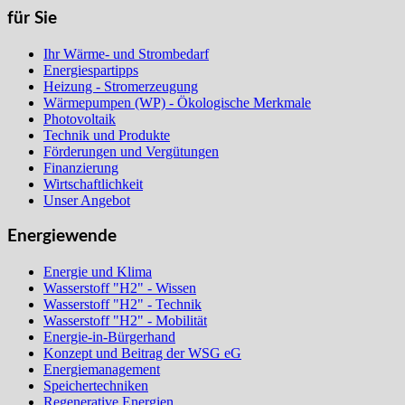
für Sie
Ihr Wärme- und Strombedarf
Energiespartipps
Heizung - Stromerzeugung
Wärmepumpen (WP) - Ökologische Merkmale
Photovoltaik
Technik und Produkte
Förderungen und Vergütungen
Finanzierung
Wirtschaftlichkeit
Unser Angebot
Energiewende
Energie und Klima
Wasserstoff "H2" - Wissen
Wasserstoff "H2" - Technik
Wasserstoff "H2" - Mobilität
Energie-in-Bürgerhand
Konzept und Beitrag der WSG eG
Energiemanagement
Speichertechniken
Regenerative Energien