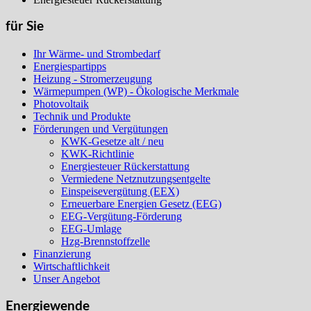
für Sie
Ihr Wärme- und Strombedarf
Energiespartipps
Heizung - Stromerzeugung
Wärmepumpen (WP) - Ökologische Merkmale
Photovoltaik
Technik und Produkte
Förderungen und Vergütungen
KWK-Gesetze alt / neu
KWK-Richtlinie
Energiesteuer Rückerstattung
Vermiedene Netznutzungsentgelte
Einspeisevergütung (EEX)
Erneuerbare Energien Gesetz (EEG)
EEG-Vergütung-Förderung
EEG-Umlage
Hzg-Brennstoffzelle
Finanzierung
Wirtschaftlichkeit
Unser Angebot
Energiewende